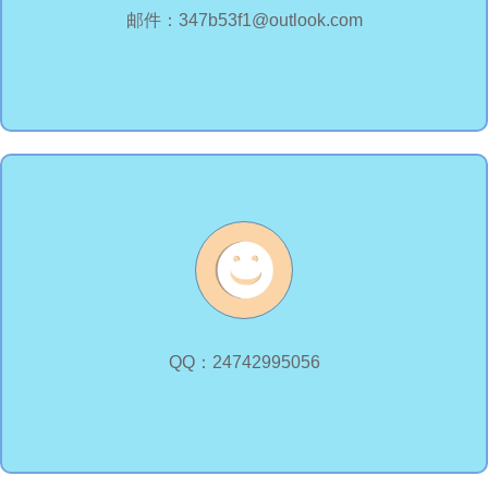
邮件：347b53f1@outlook.com
QQ：24742995056