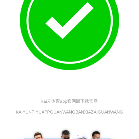
kai云体育app官网版下载官网
KAIYUNTIYUAPPGUANWANGBANXIAZAIGUANWANG