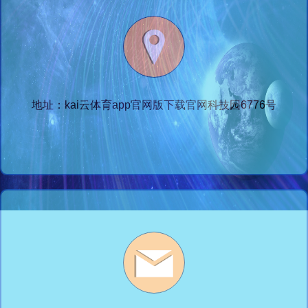
地址：kai云体育app官网版下载官网科技园6776号