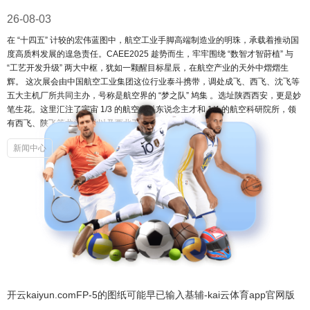
26-08-03
在 “十四五” 计较的宏伟蓝图中，航空工业手脚高端制造业的明珠，承载着推动国
度高质料发展的遑急责任。CAEE2025 趁势而生，牢牢围绕 “数智才智莳植” 与
“工艺开发升级” 两大中枢，犹如一颗醒目标星辰，在航空产业的天外中熠熠生
辉。 这次展会由中国航空工业集团这位行业泰斗携带，调处成飞、西飞、沈飞等
五大主机厂所共同主办，号称是航空界的 “梦之队” 鸠集 。选址陕西西安，更是妙
笔生花。这里汇注了宇宙 1/3 的航空专科东说念主才和 1/4 的航空科研院所，领
有西飞、陕飞等龙头企业以及西北工业
新闻中心
开云kaiyun.comFP-5的图纸可能早已输入基辅-kai云体育app官网版