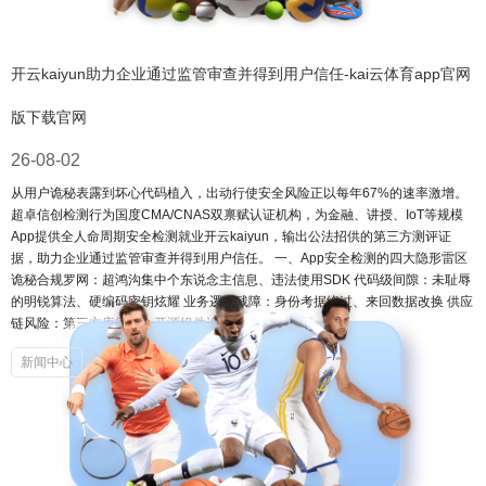
开云kaiyun助力企业通过监管审查并得到用户信任-kai云体育app官网
版下载官网
26-08-02
从用户诡秘表露到坏心代码植入，出动行使安全风险正以每年67%的速率激增。
超卓信创检测行为国度CMA/CNAS双禀赋认证机构，为金融、讲授、IoT等规模
App提供全人命周期安全检测就业开云kaiyun，输出公法招供的第三方测评证
据，助力企业通过监管审查并得到用户信任。 一、App安全检测的四大隐形雷区
诡秘合规罗网：超鸿沟集中个东说念主信息、违法使用SDK 代码级间隙：未耻辱
的明锐算法、硬编码密钥炫耀 业务逻辑残障：身份考据绕过、来回数据改换 供应
链风险：第三方库间隙、开源组件许可证打破 行业警
新闻中心