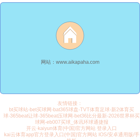
网站：www.aikapaha.com
友情链接：
bt买球站-bet买球网-bat365球盘-TVT体育足球-新2体育买
球-365beat让球-365beat压球网-bet36比分最新-2026世界杯买
球网-eb007买球_体讯环球通捷报
开云·kaiyun体育(中国)官方网站 登录入口
kai云体育app官方登录入口(中国)官方网站 IOS/安卓通用版/手