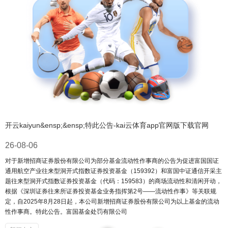
开云kaiyun&ensp;&ensp;特此公告-kai云体育app官网版下载官网
26-08-06
对于新增招商证券股份有限公司为部分基金流动性作事商的公告为促进富国国证
通用航空产业往来型洞开式指数证券投资基金（159392）和富国中证通信开采主
题往来型洞开式指数证券投资基金（代码：159583）的商场流动性和清闲开动，
根据《深圳证券往来所证券投资基金业务指挥第2号——流动性作事》等关联规
定，自2025年8月28日起，本公司新增招商证券股份有限公司为以上基金的流动
性作事商。特此公告。富国基金处罚有限公司