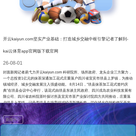
开云kaiyun.com坚实产业基础：打造城乡交融中枢引擎记者了解到-
kai云体育app官网版下载官网
26-08-01
封面新闻记者易弋力开云kaiyun.com 科研院所、场所政府、龙头企业三方聚力，
一个总投资1亿元的抹茶深通加工花式庄重落户四川省宜宾市珙县上罗镇，为推动
镇域经济、城乡交融发展注入强盛动能。 8月14日，“珙县抹茶加工花式签约庆
典”在珙县会议中心举行，该花式由珙县东谈主民政府、四川戎岛农业科技发展有
限公司、四川省农科院茶叶探讨所及宜宾市茶产业探讨院四方共同推动，庄重落
户珙县上罗镇，记号着珙县在培育镇域经济新增长极、深化城乡交融检修区开发
上迈出关节一步，亦然推动其传统茶产业向高端化、高附加值限制
新闻中心